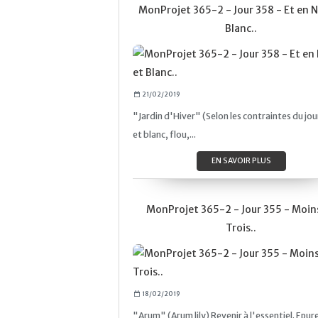
MonProjet 365-2 - Jour 358 - Et en N
Blanc..
21/02/2019
"Jardin d'Hiver" (Selon les contraintes du jour
et blanc, flou,...
EN SAVOIR PLUS
MonProjet 365-2 - Jour 355 - Moin
Trois..
18/02/2019
"Arum" (Arum lily) Revenir à l'essentiel. Epure