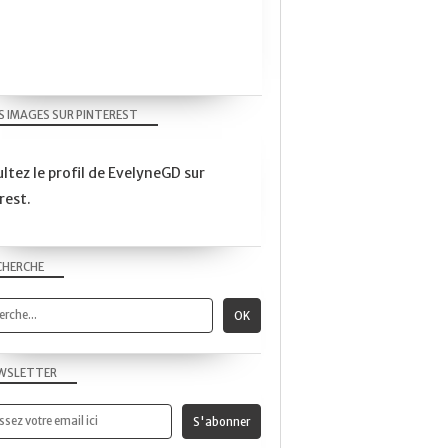
CLOSE-UP
FLEURS
CANON EOS 750D
S IMAGES SUR PINTEREST
ltez le profil de EvelyneGD sur
PROJET365
rest.
CY365
AUTOUR DE MOI
FLEURS
CHERCHE
CLOSE-UP
CANON EOS 450D
OBJECTIF 50MM-1.8
WSLETTER