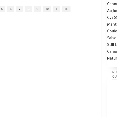
Cano
5
6
7
8
9
10
>
>>
Au Jou
Cy36
Mante
Coule
Saiso
Still 
Cano
Natu
NO
QUI