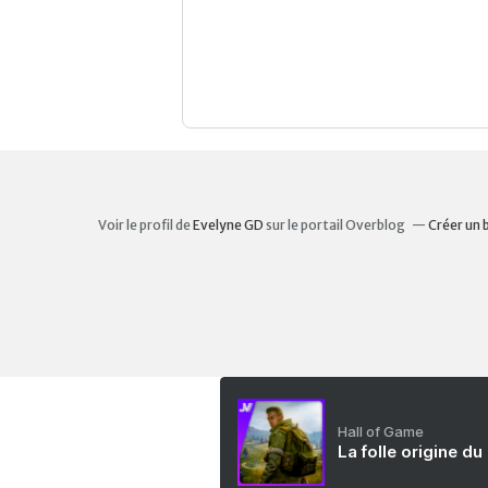
Voir le profil de
Evelyne GD
sur le portail Overblog
Créer un 
Hall of Game
La folle origine du