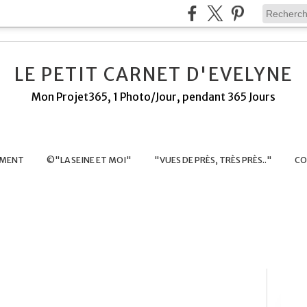
LE PETIT CARNET D'EVELYNE
Mon Projet365, 1 Photo/Jour, pendant 365 Jours
EMENT
©"LA SEINE ET MOI"
"VUES DE PRÈS, TRÈS PRÈS.."
CO