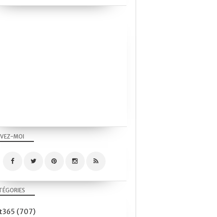
PROJET365
CY365
FLEURS
ORCHIDEE
BLANC
MACRO
CLOSE-UP
CANON EOS 750D
TAMRON MACRO 90MM-2.8
PROJET365
IVEZ-MOI
CY365
FLEURS
TEXTURES
SAISON
TÉGORIES
AUTOMNE
CANON EOS 750D
et365
(707)