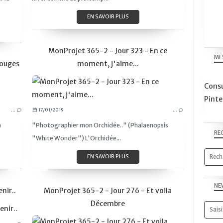
CLOSE-UP
EN SAVOIR PLUS
FLEURS
CANON EOS 450D
MonProjet 365-2 - Jour 323 - En ce
OBJECTIF 50MM-1.8
ME
Rouges
moment, j'aime...
Consu
PROJET365
Pinte
CY365
…
17/01/2019
…
COULEURS
a
"Photographier mon Orchidée.." (Phalaenopsis
ROUGE
RE
"White Wonder") L'Orchidée...
FLEURS
NATURE
EN SAVOIR PLUS
CLOSE-UP
CANON EOS 750D
NE
nir..
MonProjet 365-2 - Jour 276 - Et voila
Décembre
PROJET365