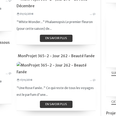
…
CY365
a
FLEURS
01/12/2018
…
GOUTTES
"White Wonder..." Phalaenopsis Le premier fleuron
NATURE
(pour cette saison) de...
CANON EOS 750D
TAMRON MACRO 90MM-2.8
EN SAVOIR PLUS
essous
MACRO
CLOSE-UP
MonProjet 365-2 - Jour 262 - Beauté Fanée
FLEURS
NATURE
SU
…
MACRO
17/11/2018
…
a
NOIR ET BLANC
"Une Rose Fanée.." Ce qui reste de tous les voyages
CANON EOS 750D
est le parfum d'une...
TAMRON MACRO 90MM-2.8
CA
EN SAVOIR PLUS
Proj