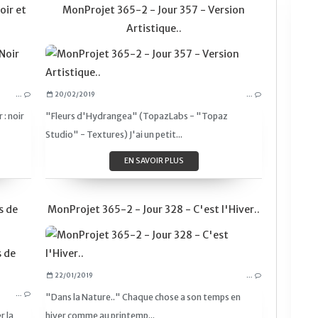
oir et
MonProjet 365-2 - Jour 357 - Version
Artistique..
PROJET365
CY365
…
20/02/2019
…
COMPOSITION
 : noir
"Fleurs d'Hydrangea" (TopazLabs - "Topaz
FLEURS
Studio" - Textures) J'ai un petit...
NOIR ET BLANC
HUAWEI P10
EN SAVOIR PLUS
MONOCHROME
s de
MonProjet 365-2 - Jour 328 - C'est l'Hiver..
PROJET365
22/01/2019
…
CY365
…
"Dans la Nature.." Chaque chose a son temps en
COMPOSITION
r la
hiver comme au printemp...
MINIMALISME