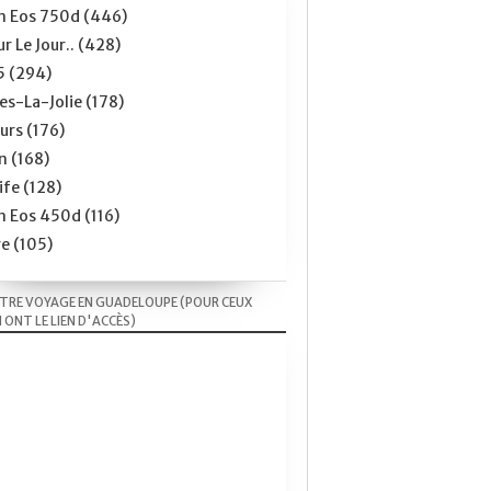
n Eos 750d
(446)
r Le Jour..
(428)
5
(294)
s-La-Jolie
(178)
urs
(176)
n
(168)
Life
(128)
n Eos 450d
(116)
re
(105)
TRE VOYAGE EN GUADELOUPE (POUR CEUX
 ONT LE LIEN D'ACCÈS)